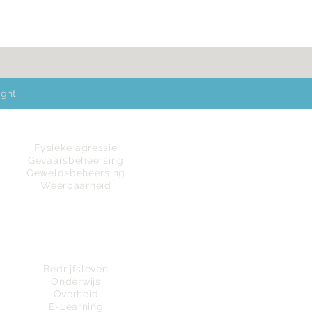
ight
Fysieke agressie
Gevaarsbeheersing
Geweldsbeheersing
Weerbaarheid
Referenties
Bedrijfsleven
Onderwijs
Overheid
E-Learning