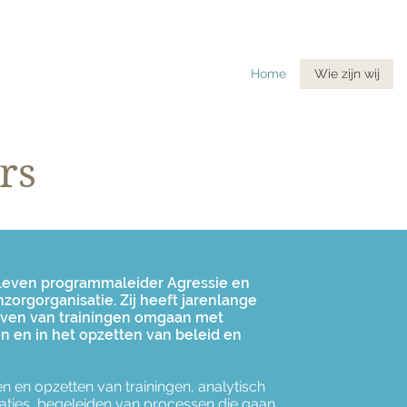
Home
Wie zijn wij
rs
ks leven programmaleider Agressie en
zorgorganisatie. Zij heeft jarenlange
geven van trainingen omgaan met
n en in het opzetten van beleid en
en en opzetten van trainingen, analytisch
uaties, begeleiden van processen die gaan