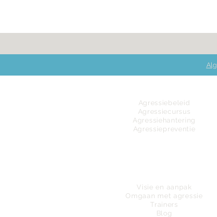
Alg
Agressiebeleid
Agressiecursus
Agressiehantering
Agressiepreventie
Wie zijn wij
Visie en aanpak
Omgaan met agressie
Trainers
Blog