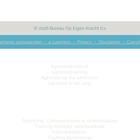
© 2026 Bureau Op Eigen Kracht b.v.
emene voorwaarden • e-Learning • Privacy • Disclaimer • Copyr
Omgaan met agressie
Agressieprotocol
Agressietraining
Agressie op de werkvloer
Agressie in de zorg
Trainingsaanbod
Opleiding:
Communiceren in crisisstiuaties
Training mentale weerbaarheid
Interventieteam
Training huisbezoek