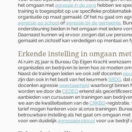
het omgaan met
agressie in de zorg
hebben we speci
training is toegespitst op uw specifieke problemati
organisatie op maat gemaakt. Of het nu gaat om agre
agressie op school
of
agressie bij de gemeente
, Bur
ondersteuning bieden in het omgaan met iedere vor
Daarnaast kunnen wij ervoor zorgen dat uw person
gemaakt en zichzelf kan verdedigen op mentaal en fy
Erkende instelling in omgaan met
Al ruim 25 jaar is Bureau Op Eigen Kracht werkzaa
organisaties en bedrijven te leren hoe ze moeten o
Naast de trainingen leiden we ook zelf docenten
gev
zijn dan ook in het bezit van het keurmerk
SRDG
, dat
docenten agressie
weerbaarheid
waarborgt binnen 
worden we door de
CEDEO
erkend als gecertificeerd
aanbieden van cursussen en trainingen aan bedrijv
we aan de kwaliteitseisen van de
CRKBO
-registrati
tarief mogen hanteren voor al onze trainingen. Bure
betrouwbare instelling als het gaat om omgaan met 
voor een duidelijk
agressieprotocol
voor uw bedrijf o