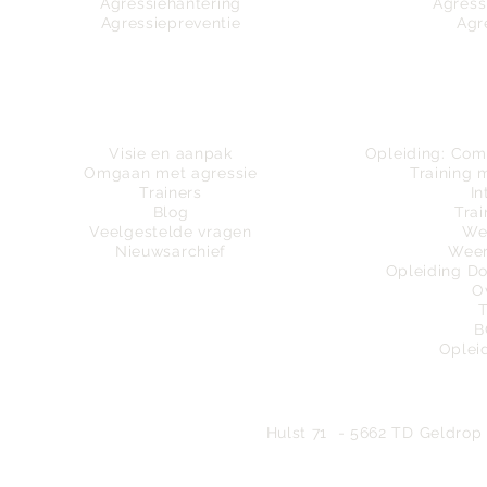
Agressiehantering
Agress
Agressiepreventie
Agr
Wie zijn wij
Tra
Visie en aanpak
Opleiding:
Comm
Omgaan met agressie
Training 
Trainers
In
Blog
Trai
Veelgestelde vragen
We
Nieuwsarchief
Weer
Opleiding D
O
B
Oplei
Bureau
Hulst 71 - 5662 TD Geldrop 