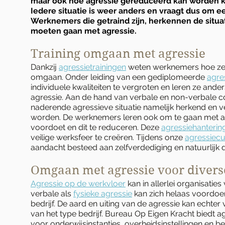
maar ook hoe agressie gereduceerd kan worden ko
Iedere situatie is weer anders en vraagt dus om e
Werknemers die getraind zijn, herkennen de situ
moeten gaan met agressie.
Training omgaan met agressie
Dankzij
agressietrainingen
weten werknemers hoe ze
omgaan. Onder leiding van een gediplomeerde
agre
individuele kwaliteiten te vergroten en leren ze ande
agressie. Aan de hand van verbale en non-verbale 
naderende agressieve situatie namelijk herkend en
worden. De werknemers leren ook om te gaan met agr
voordoet en dit te reduceren. Deze
agressiehanterin
veilige werksfeer te creëren. Tijdens onze
agressiec
aandacht besteed aan zelfverdediging en natuurlijk d
Omgaan met agressie voor diverse
Agressie op de werkvloer
kan in allerlei organisati
verbale als
fysieke agressie
kan zich helaas voordoen
bedrijf. De aard en uiting van de agressie kan echter v
van het type bedrijf. Bureau Op Eigen Kracht biedt a
voor onderwijsinstanties, overheidsinstellingen en b