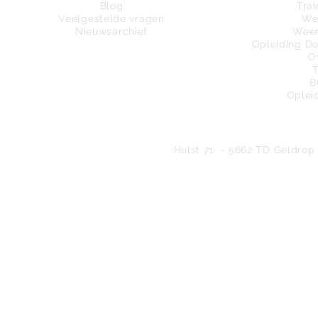
Blog
Trai
Veelgestelde vragen
We
Nieuwsarchief
Weer
Opleiding D
O
B
Oplei
Bureau
Hulst 71 - 5662 TD Geldrop 