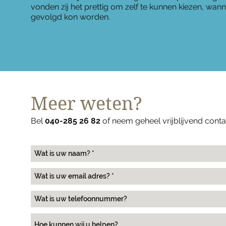
vonden zij het prettig om zelf te kunnen kiezen, wan
gevolgd kon worden.
Meer weten?
Bel
040-285 26 82
of neem geheel vrijblijvend cont