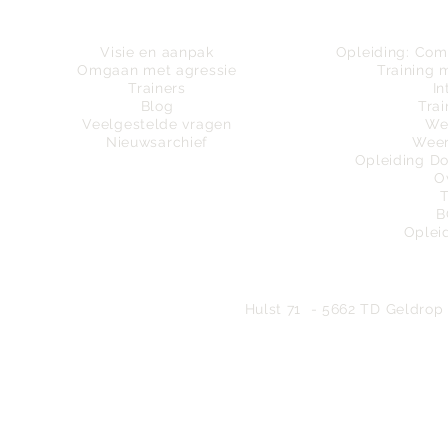
Wie zijn wij
Tra
Visie en aanpak
Opleiding:
Comm
Omgaan met agressie
Training 
Trainers
In
Blog
Trai
Veelgestelde vragen
We
Nieuwsarchief
Weer
Opleiding D
O
B
Oplei
Bureau
Hulst 71 - 5662 TD Geldrop 