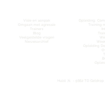
Wie zijn wij
Tra
Visie en aanpak
Opleiding:
Comm
Omgaan met agressie
Training 
Trainers
In
Blog
Trai
Veelgestelde vragen
We
Nieuwsarchief
Weer
Opleiding D
O
B
Oplei
Bureau
Hulst 71 - 5662 TD Geldrop 