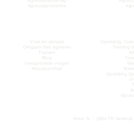
Agressiehantering
Agress
Agressiepreventie
Agr
Wie zijn wij
Tra
Visie en aanpak
Opleiding:
Comm
Omgaan met agressie
Training 
Trainers
In
Blog
Trai
Veelgestelde vragen
We
Nieuwsarchief
Weer
Opleiding D
O
B
Oplei
Bureau
Hulst 71 - 5662 TD Geldrop 