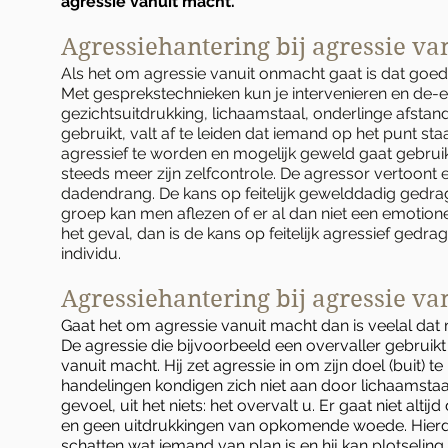
agressie vanuit macht.
Agressiehantering bij agressie v
Als het om agressie vanuit onmacht gaat is dat goe
Met gesprekstechnieken kun je intervenieren en de-
gezichtsuitdrukking, lichaamstaal, onderlinge afstan
gebruikt, valt af te leiden dat iemand op het punt st
agressief te worden en mogelijk geweld gaat gebruik
steeds meer zijn zelfcontrole. De agressor vertoont
dadendrang. De kans op feitelijk gewelddadig gedrag
groep kan men aflezen of er al dan niet een emotionel
het geval, dan is de kans op feitelijk agressief gedr
individu.
Agressiehantering bij agressie va
Gaat het om agressie vanuit macht dan is veelal dat m
De agressie die bijvoorbeeld een overvaller gebruikt
vanuit macht. Hij zet agressie in om zijn doel (buit) t
handelingen kondigen zich niet aan door lichaamst
gevoel, uit het niets: het overvalt u. Er gaat niet alt
en geen uitdrukkingen van opkomende woede. Hierdoor
schatten wat iemand van plan is en hij kan plotseling