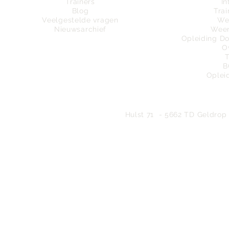
Trainers
In
Blog
Trai
Veelgestelde vragen
We
Nieuwsarchief
Weer
Opleiding D
O
B
Oplei
Bureau
Hulst 71 - 5662 TD Geldrop 