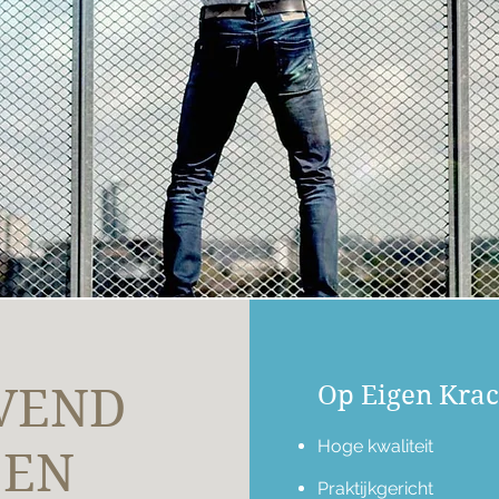
VEND
Op Eigen Krach
Hoge kwaliteit
 EN
Praktijkgericht