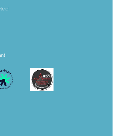
eleid
ent