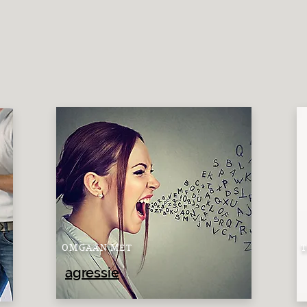
OMGAAN MET
agressie