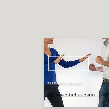
OPLEIDING DOCENT
gevaarsbeheersing