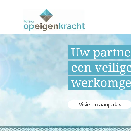
Uw partn
een
veilig
werkomge
Visie en aanpak >