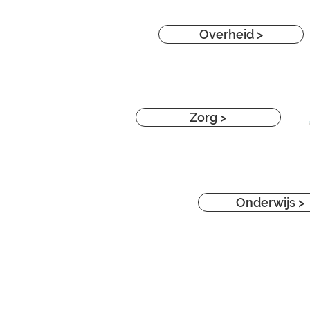
Overheid >
Zorg >
Onderwijs >