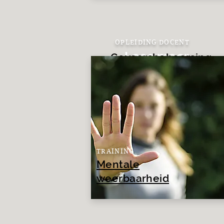
OPLEIDING DOCENT
Lees meer
Gevaarsbeheersing
TRAINING
Mentale
weerbaarheid