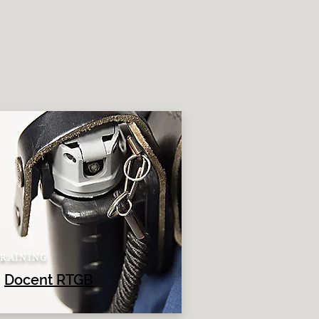
TRAINING
Docent RTGB