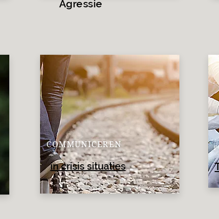
Agressie
COMMUNICEREN
F
in crisis situaties