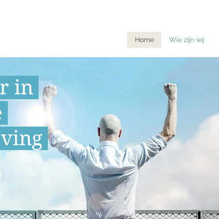
Home
Wie zijn wij
er
in
e
ving